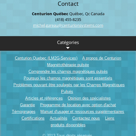
Contact
Centurion Québec
Québec, Qc
Canada
(418) 455-8235
michel.g
areau@ce
nturions
ystems.c
om
Catégories
Centurion Quebec (LM2G-Services)
A propos de Centurion
Magnétothérapie pulsée
Comprendre les champs magnétiques pulsés
Pourquoi les champs magnétiques sont essentiels
Problèmes pouvant être soulagés par les Champs Magnétiques
Pulsés
Articles et références
Opinion des spécialistes
Garantie
Programme de location avec option d'achat
Témoignages
Manuel d'usager et ressources supplémentaires
Certifications
Actualités
Contactez nous
Liens
produits disponibles
© 2013 Tous droits réservés.