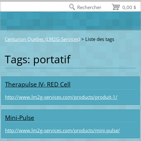
Rechercher
0,00 $
Centurion Quebec (LM2G-Services)
>
Liste des tags
Tags: portatif
Therapulse IV- RED Cell
http://www.lm2g-services.com/products/produit-1/
Mini-Pulse
http://www.lm2g-services.com/products/mini-pulse/