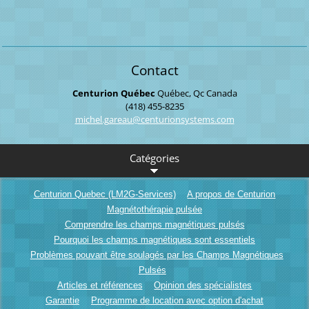
Contact
Centurion Québec
Québec, Qc
Canada
(418) 455-8235
michel.g
areau@ce
nturions
ystems.c
om
Catégories
Centurion Quebec (LM2G-Services)
A propos de Centurion
Magnétothérapie pulsée
Comprendre les champs magnétiques pulsés
Pourquoi les champs magnétiques sont essentiels
Problèmes pouvant être soulagés par les Champs Magnétiques
Pulsés
Articles et références
Opinion des spécialistes
Garantie
Programme de location avec option d'achat