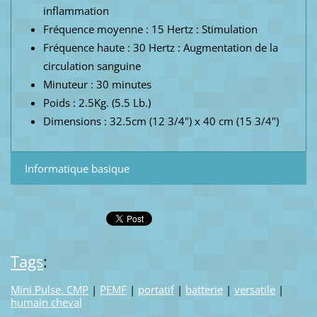
inflammation
Fréquence moyenne : 15 Hertz : Stimulation
Fréquence haute : 30 Hertz : Augmentation de la
circulation sanguine
Minuteur : 30 minutes
Poids : 2.5Kg. (5.5 Lb.)
Dimensions : 32.5cm (12 3/4") x 40 cm (15 3/4")
Informatique basique
Tags
:
Mini Pulse. CMP
|
PEMF
|
portatif
|
batterie
|
versatile
|
humain cheval