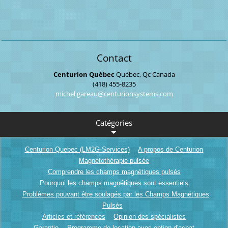
Contact
Centurion Québec
Québec, Qc
Canada
(418) 455-8235
michel.g
areau@ce
nturions
ystems.c
om
Catégories
Centurion Quebec (LM2G-Services)
A propos de Centurion
Magnétothérapie pulsée
Comprendre les champs magnétiques pulsés
Pourquoi les champs magnétiques sont essentiels
Problèmes pouvant être soulagés par les Champs Magnétiques
Pulsés
Articles et références
Opinion des spécialistes
Garantie
Programme de location avec option d'achat