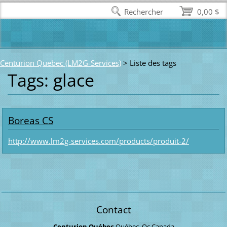
Rechercher
0,00 $
Centurion Quebec (LM2G-Services)
>
Liste des tags
Tags: glace
Boreas CS
http://www.lm2g-services.com/products/produit-2/
Contact
Centurion Québec
Québec, Qc
Canada