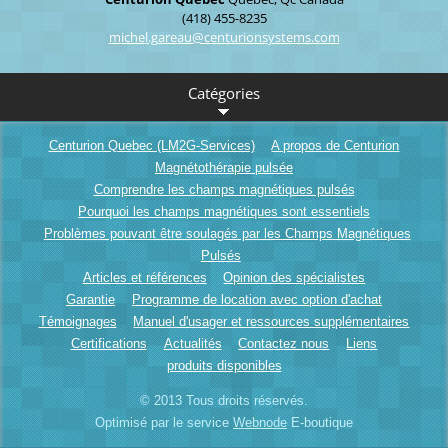
(418) 455-8235
michel.g
areau@ce
nturions
ystems.c
om
Catégories
Centurion Quebec (LM2G-Services)
A propos de Centurion
Magnétothérapie pulsée
Comprendre les champs magnétiques pulsés
Pourquoi les champs magnétiques sont essentiels
Problèmes pouvant être soulagés par les Champs Magnétiques
Pulsés
Articles et références
Opinion des spécialistes
Garantie
Programme de location avec option d'achat
Témoignages
Manuel d'usager et ressources supplémentaires
Certifications
Actualités
Contactez nous
Liens
produits disponibles
© 2013 Tous droits réservés.
Optimisé par le service
Webnode
E-boutique